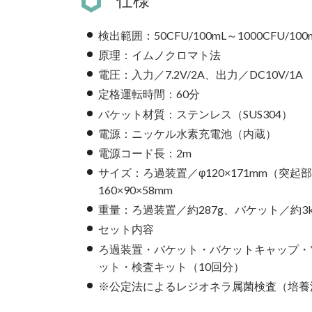
検出範囲：50CFU/100mL～1000CFU/100
原理：イムノクロマト法
電圧：入力／7.2V/2A、出力／DC10V/1A
定格運転時間：60分
バケット材質：ステンレス（SUS304）
電源：ニッケル水素充電池（内蔵）
電源コード長：2m
サイズ：ろ過装置／φ120×171mm（突起部
160×90×58mm
重量：ろ過装置／約287g、バケット／約3k
セット内容
ろ過装置・バケット・バケットキャップ・
ット・検査キット（10回分）
※公定法によるレジオネラ属菌検査（培養