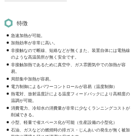
特徴
急速加熱が可能。
加熱効率が非常に高い。
非接触なので断線、短絡などが無くまた、装置自体には電熱線
のような高温箇所が無く安全です。
非接触加熱であるために真空中、ガス雰囲気中での加熱が容
易。
局部集中加熱が容易。
電力制御によるパワーコントロールが容易（温度制御）
熱電対、放射温度計による温度フィードバックにより高精度の
温調が可能。
消費電力、冷却水の消費量が非常に少なくランニングコストが
削減できる。
小型、軽量で省スペース化が可能（生産設備の小型化）
石油、ガスなどの燃焼時の排ガス・じんあいの発生が無く被加