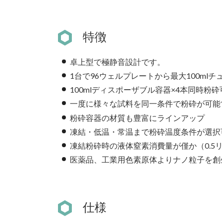
特徴
卓上型で極静音設計です。
1台で96ウェルプレートから最大100ml
100mlディスポーザブル容器×4本同時粉
一度に様々な試料を同一条件で粉砕が可能
粉砕容器の材質も豊富にラインアップ
凍結・低温・常温まで粉砕温度条件が選択
凍結粉砕時の液体窒素消費量が僅か（0.5
医薬品、工業用色素原体よりナノ粒子を創
仕様