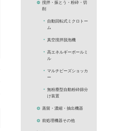
撹拌・振とう・粉砕・切
削
自動回転式ミクロトー
ム
真空撹拌脱泡機
高エネルギーボールミ
ル
マルチビーズショッカ
ー
無粉塵型自動粉砕篩分
け装置
蒸留・濃縮・抽出機器
前処理機器その他