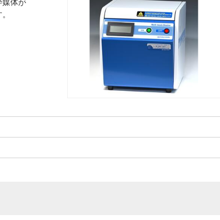
砕媒体が
す。